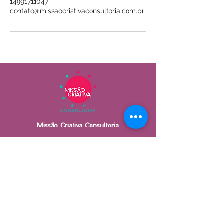
14991711047
contato@missaocriativaconsultoria.com.br
Missão Criativa Consultoria
R. José Lisboa Júnior 150-B Centro.
Piratininga, SP
CEP:
17490-058
contato@missaocriativaconsultoria.com.br
+55 (14) 98115-1529
+55 (14) 99171-1047
CNPJ:
14.318.741
/0001-20