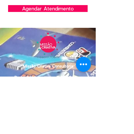
Agendar Atendimento
Missão Criativa Consultoria
R. José Lisboa Júnior 150-B Centro.
Piratininga, SP
CEP:
17490-058
contato@missaocriativaconsultoria.com.br
+55 (14) 98115-1529
+55 (14) 99171-1047
CNPJ:
14.318.741
/0001-20