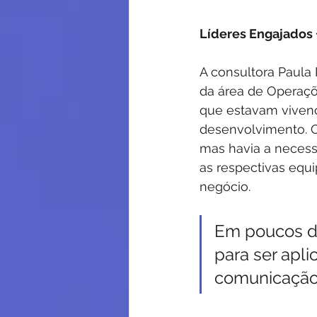
Líderes Engajados 
A consultora Paula
da área de Operaçõe
que estavam vivenc
desenvolvimento. 
mas havia a necess
as respectivas equi
negócio.
Em poucos di
para ser apli
comunicação