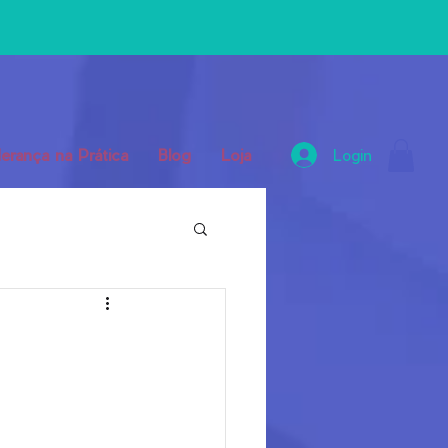
erança na Prática
Blog
Loja
Login