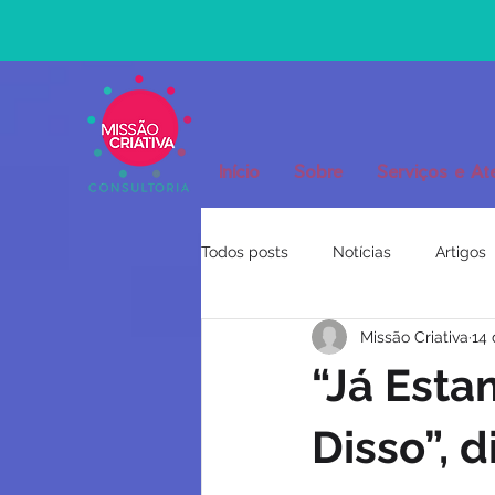
Início
Sobre
Serviços e At
Todos posts
Notícias
Artigos
Missão Criativa
14 
“Já Esta
Disso”, d