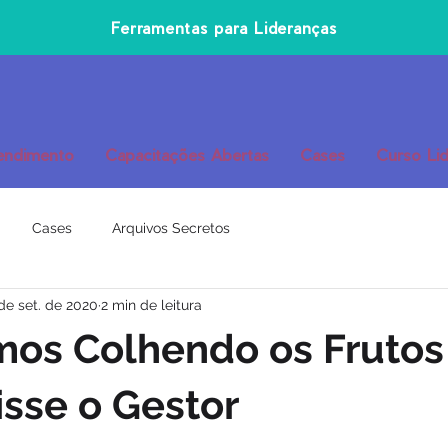
Ferramentas para Lideranças
endimento
Capacitações Abertas
Cases
Curso Lid
Cases
Arquivos Secretos
de set. de 2020
2 min de leitura
mos Colhendo os Frutos
isse o Gestor