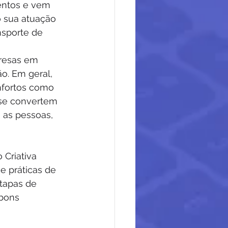
ntos e vem 
 sua atuação 
nsporte de 
resas em 
o. Em geral, 
fortos como 
 se convertem 
 as pessoas, 
Criativa 
e práticas de 
tapas de 
bons 