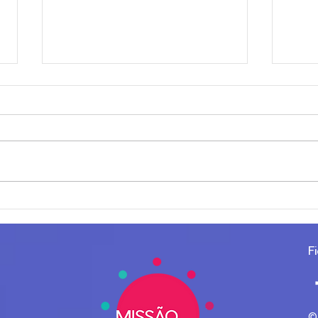
Sobre ser Líder!
Porq
Com
Func
F
© 