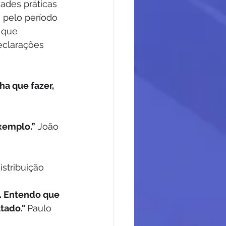
ades práticas 
 pelo período 
 que 
eclarações 
a que fazer, 
xemplo.”
 João 
stribuição
. Entendo que 
tado." 
Paulo 