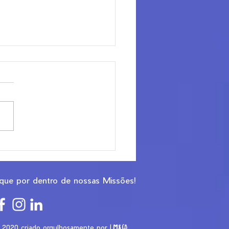
ue uma Estratégia de
unicação pode
ionar ou Não
ique por dentro de nossas Missões!
LM&Co
.
2020 criado orgulhosamente por