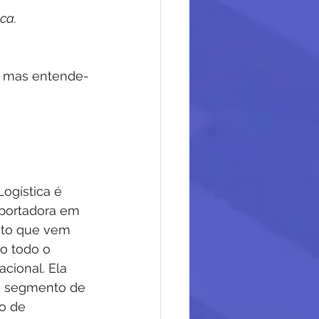
ca.
, mas entende-
ogística é 
portadora em 
to que vem 
o todo o 
nacional. Ela 
 segmento de 
ão de 