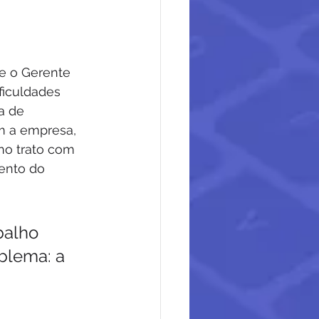
e o Gerente 
ficuldades 
a de 
 a empresa, 
no trato com 
ento do 
balho 
blema: a 