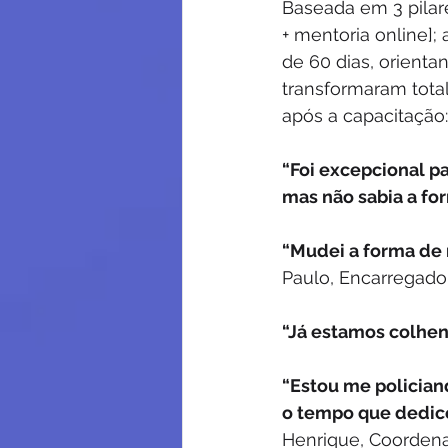
Baseada em 3 pilare
+ mentoria online];
de 60 dias, orienta
transformaram tota
após a capacitação:
“Foi excepcional p
mas não sabia a fo
“Mudei a forma de
Paulo, Encarregado
“Já estamos colhend
“Estou me polician
o tempo que dedico
Henrique, Coordena