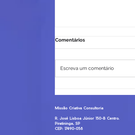
Comentários
Escreva um comentário
Nessa Páscoa queremos
propor uma reflexão para
você!
Missão Criativa Consultoria
R. José Lisboa Júnior 150-B Centro.
Piratininga, SP
CEP: 17490-058