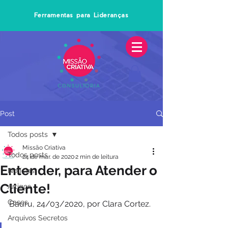
Ferramentas para Lideranças
Post
Todos posts
Missão Criativa
Todos posts
24 de mar. de 2020
2 min de leitura
Entender, para Atender o
Notícias
Cliente!
Artigos
Cases
Bauru, 24/03/2020, por Clara Cortez.
Arquivos Secretos